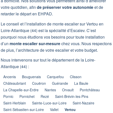
à domicile. Nos solutions vous permettent ainsi d’améliorer
votre quotidien, afin
de préserver votre autonomie
et de
retarder le départ en EHPAD.
Le conseil et l’installation de monte escalier sur Vertou en
Loire-Atlantique (44) est la spécialité d’Escalev. C’est
pourquoi nous étudions vos besoins pour toute installation
d’un
monte escalier sur-mesure
chez vous. Nous respectons
de plus, l’architecture de votre escalier et votre budget.
Nous intervenons sur tout le département de la Loire-
Atlantique (44) :
Ancenis
Bouguenais
Carquefou
Clisson
Châteaubriant
Couëron
Guérande
La Baule
La Chapelle-sur-Erdre
Nantes
Orvault
Pontchâteau
Pornic
Pornichet
Rezé
Saint-Brévin-les-Pins
Saint-Herblain
Sainte-Luce-sur-Loire
Saint-Nazaire
Saint-Sébastien-sur-Loire
Vallet
Vertou